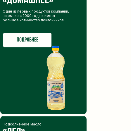
«Домашнее»
Один из первых продуктов компании,
на рынке с 2000 года и имеет
большое количество поклонников.
подробнее
от запуска маленького
пресса до вертикально
интегрированного
производства
С момента основания компании мы выросли
из небольшого производства с одним
Подсолнечное масло
прессом до вертикально интегрированного
производственного комплекса,