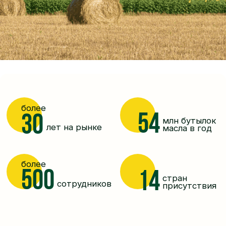
наши принципы
более
54
30
млн бутылок
остаются
с годами
лет на рынке
масла в год
неизменными
более
500
14
стран
сотрудников
присутствия
наши принципы с
годами остаются
неизменными
Постоянное развитие
Со дня основания мы небольшими, но