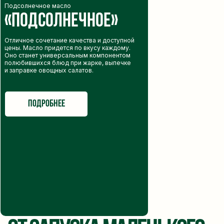
Подсолнечное масло
«Подсолнечное»
производим с 1994 года
Отличное сочетание качества и доступной
цены. Масло придется по вкусу каждому.
Оно станет универсальным компонентом
полюбившихся блюд при жарке, выпечке
и заправке овощных салатов.
подробнее
Производство
Отдел продаж
Саратовская область,
г. Саратов
г. Маркс, пр. Ленина, 100/2
+7 (8452) 69-44-10
+7 (8452) 75-99-57
domashnee@tho.ru
office@tho.ru