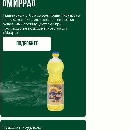
«Мирра»
линии розлива
Тщательный отбор сырья, полный контроль
на всех этапах производства - являются
основными преимуществами при
производстве подсолнечного масла
«Мирра».
общая численность
подробнее
более 500 человек
подробнее
к команде профессионал
Подсолнечное масло