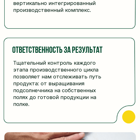
Надежное партнерство
Мы стремимся к долгосрочным
взаимовыгодным и дружеским
отношениям с партнерами и всегда
открыты для диалога, поэтому со
многими партнерами сотрудничаем
уже десятки лет.
Преемственность поколений
Наши корни глубоко переплетены с
семейными ценностями и традициями.
Мы трепетно храним лучшие практики и