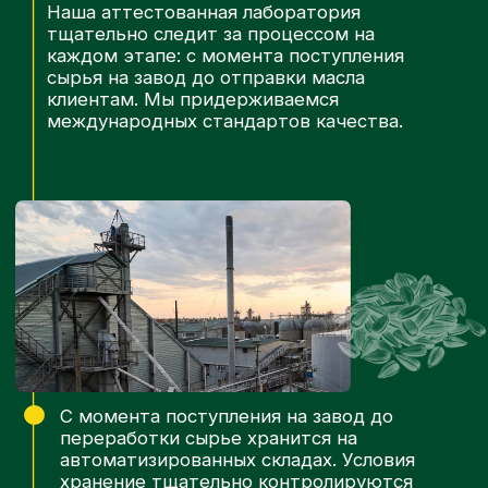
Завершающий цикл — полировочная
фильтрация, производимая перед
розливом.
Где найти нашу
продукцию
Наши марки подсолнечного масла известны в
большинстве регионов России, странах СНГ и
дальнем зарубежье.
Мы стремимся обеспечить потребителей
продукцией, которая соответствует мировым
стандартам качества.