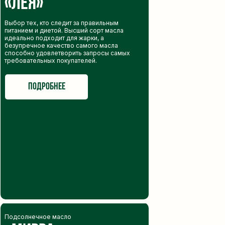
«Лея»
включающего:
Выбор тех, кто следит за правильным
собственные
питанием и диетой. Высший сорт масла
посевные площади
идеально подходит для жарки, а
безупречное качество самого масла
способно удовлетворить запросы самых
требовательных покупателей.
аттестованная
подробнее
лаборатория
элеваторный
комплекс
цех экстракции
Подсолнечное масло