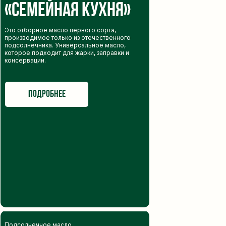
«Семейная кухня»
Это отборное масло первого сорта,
производимое только из отечественного
присоединяйтесь
подсолнечника. Универсальное масло,
которое подходит для жарки, заправки и
консервации.
к команде
профессионалов
подробнее
Мы создаем условия, где каждый может
почувствовать себя частью большой семьи.
Если вы ищете работу в стабильной, успешной
и дружной компании, мы будем рады видеть
вас в нашей команде!
оставить заявку
Подсолнечное масло