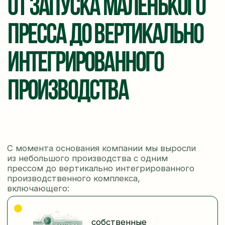
положение о защите,
о нас
хранении, обработке и
передаче персональных
производство
данных пользователей
каталог
пользовательское
соглашение
политика использования
cookie-файлов
вакансии
политика в отношении обработки
персональных данных
© ООО «Товарное хозяйство»
наверх